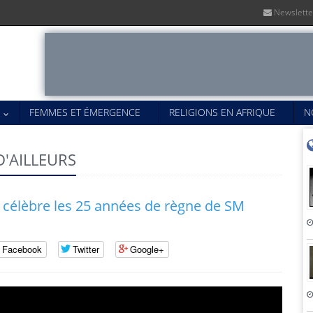
Newslette
É
FEMMES ET ÉMERGENCE
RELIGIONS EN AFRIQUE
N
D'AILLEURS
célèbre les 25 années de règne de SM
Facebook
Twitter
Google+