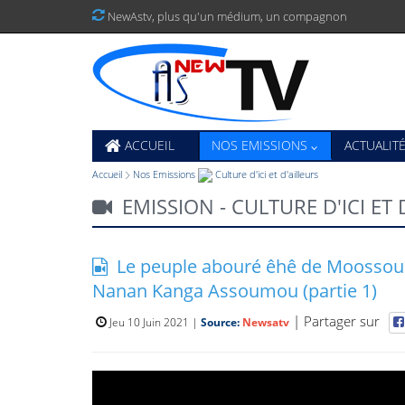
N
e
w
A
s
t
v
,
p
l
u
s
q
u
'
u
n
m
é
d
i
u
m
,
u
n
c
o
m
p
a
g
n
o
n
ACCUEIL
NOS EMISSIONS
ACTUALIT
Accueil
Nos Emissions
Culture d'ici et d'ailleurs
EMISSION - CULTURE D'ICI ET 
Le peuple abouré êhê de Moossou 
Nanan Kanga Assoumou (partie 1)
| Partager sur
Jeu 10 Juin 2021 |
Source:
Newsatv