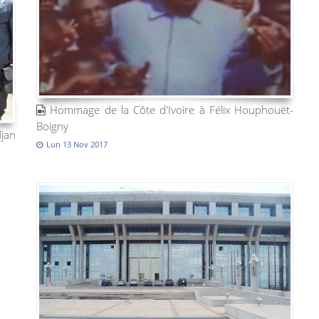
Hommage de la Côte d'Ivoire à Félix Houphouët-
Boigny
djan
Lun 13 Nov 2017