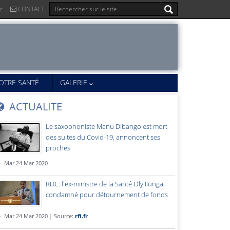
r
CONTACT
OTRE SANTÉ
GALERIE
ACTUALITE
Le saxophoniste Manu Dibango est mort
des suites du Covid-19, annoncent ses
proches
Mar 24 Mar 2020
RDC: l'ex-ministre de la Santé Oly Ilunga
condamné pour détournement de fonds
Mar 24 Mar 2020 | Source:
rfi.fr