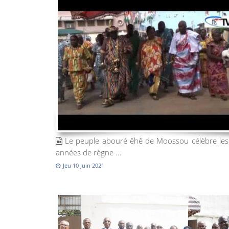
Le peuple abouré êhê de Moossou célèbre les
années de règne ...
Jeu 10 Juin 2021