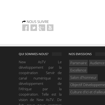
NOUS SUIVRE
QUI SOMMES-NOUS?
NOS EMISSIONS
New AsTV Le
Partenaire
Audience
développement par la
Excellence
coopération Servir de
Salon d'honneur
canal numérique au
développement de
Objectif Développeme
l'Afrique par la
Culture d'ici et d'ailleu
coopération. Telle est la
vision de New AsTV. De
fait, nous nous sommes