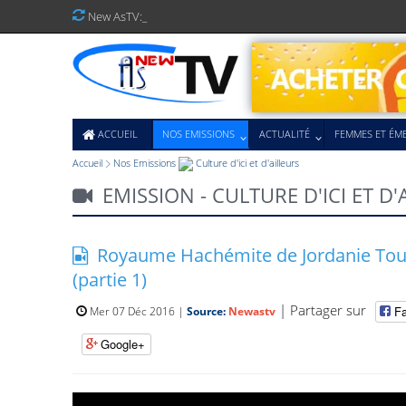
N
e
w
A
s
T
V
:
V
o
u
s
y
ê
t
_
ACCUEIL
NOS EMISSIONS
ACTUALITÉ
FEMMES ET ÉM
Accueil
Nos Emissions
Culture d'ici et d'ailleurs
EMISSION - CULTURE D'ICI ET D'
Royaume Hachémite de Jordanie Tour
(partie 1)
| Partager sur
F
Mer 07 Déc 2016 |
Source:
Newastv
Google+