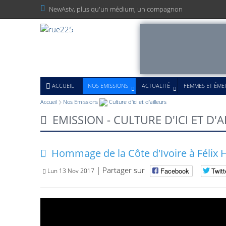
N
e
w
A
s
t
v
,
p
l
u
s
q
u
'
u
n
m
é
d
i
u
m
,
u
n
c
o
m
p
a
g
n
o
n
ACCUEIL
NOS EMISSIONS
ACTUALITÉ
FEMMES ET ÉM
Accueil
Nos Emissions
Culture d'ici et d'ailleurs
EMISSION - CULTURE D'ICI ET D'A
Hommage de la Côte d'Ivoire à Félix
| Partager sur
Facebook
Twitt
Lun 13 Nov 2017