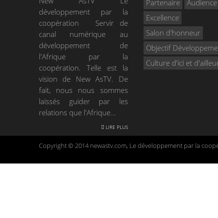
New AsTV Le
Partenaire
Audience
développement par la
Excellence
coopération Servir de
Salon d'honneur
canal numérique au
développement de
Objectif Développeme
l'Afrique par la
Culture d'ici et d'ailleu
coopération. Telle est la
vision de New AsTV. De
fait, nous nous sommes
laissés guider par les
relations que l'Afrique...
LIRE PLUS
Copyright © 2014 newastv.com, Le développement par la coopér