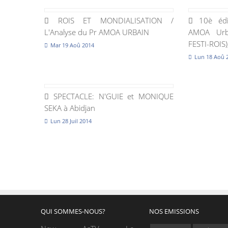
ROIS ET MONDIALISATION /
10è édit
L'Analyse du Pr AMOA URBAIN
AMOA Urba
FESTI-ROIS),
Mar 19 Aoû 2014
Lun 18 Aoû 
SPECTACLE: N'GUIE et MONIQUE
SEKA à Abidjan
Lun 28 Juil 2014
QUI SOMMES-NOUS?
NOS EMISSIONS