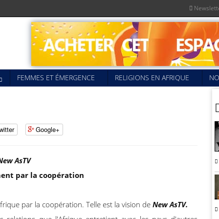
Newslett
FEMMES ET ÉMERGENCE
RELIGIONS EN AFRIQUE
NO
witter
Google+
New AsTV
ent par la coopération
ique par la coopération. Telle est la vision de
New AsTV.