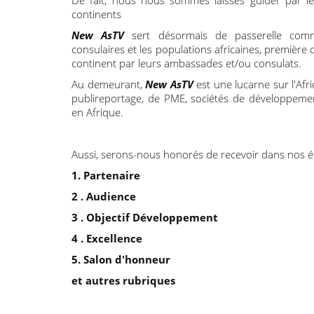
De fait, nous nous sommes laissés guider par les
continents
New AsTV
sert désormais de passerelle commu
consulaires et les populations africaines, première
continent par leurs ambassades et/ou consulats.
Au demeurant,
New AsTV
est une lucarne sur l'Afr
publireportage, de PME, sociétés de développement, 
en Afrique.
Aussi, serons-nous honorés de recevoir dans nos é
1. Partenaire
2 . Audience
3 . Objectif Développement
4 . Excellence
5. Salon d'honneur
et autres rubriques