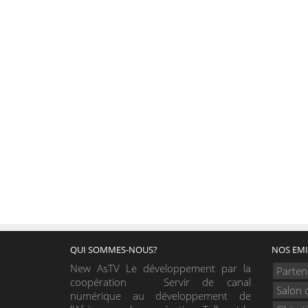
QUI SOMMES-NOUS?
NOS EMI
New AsTV Le développement par la
Parten
coopération Servir de canal
Salon 
numérique au développement de