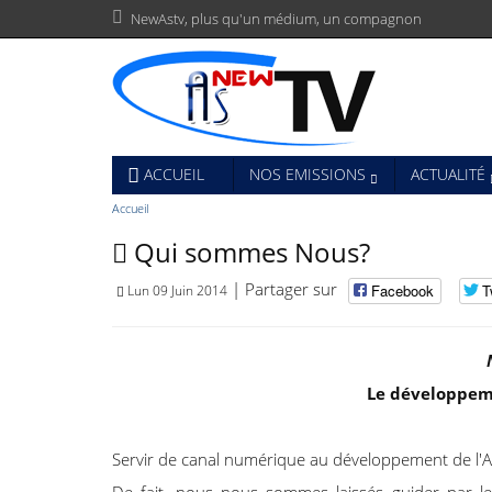
N
e
w
A
s
t
v
,
p
l
u
s
q
u
'
u
n
m
é
d
i
u
m
,
u
n
c
o
m
p
a
g
n
o
n
ACCUEIL
NOS EMISSIONS
ACTUALITÉ
Accueil
Qui sommes Nous?
| Partager sur
Facebook
T
Lun 09 Juin 2014
Le développem
Servir de canal numérique au développement de l'Afr