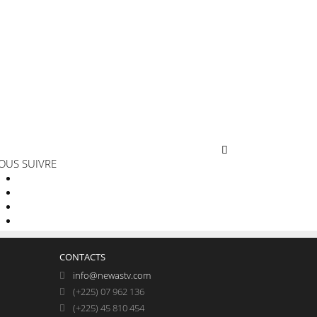
OUS SUIVRE
CONTACTS
info@newastv.com
(+225) 07 962 136
(+225) 45 810 454