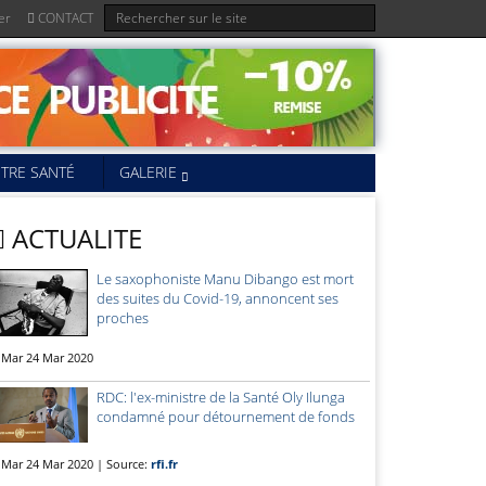
er
CONTACT
TRE SANTÉ
GALERIE
ACTUALITE
Le saxophoniste Manu Dibango est mort
des suites du Covid-19, annoncent ses
proches
Mar 24 Mar 2020
RDC: l'ex-ministre de la Santé Oly Ilunga
condamné pour détournement de fonds
Mar 24 Mar 2020 | Source:
rfi.fr