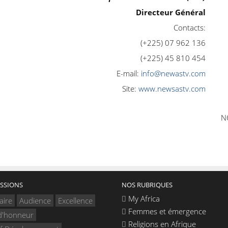
Directeur Général
Contacts:
(+225) 07 962 136
(+225) 45 810 454
E-mail:
info@newastv.com
Site:
www.newsastv.com
N
SSIONS
NOS RUBRIQUES
My Africa
aire
Audience
Excellence
Femmes et émergence
d'honneur
Religions en Afrique